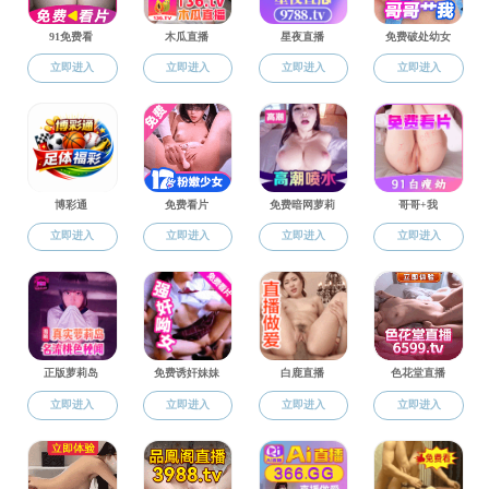
张凯强
田传远
第一页
<<上一页
下一页>>
尾页